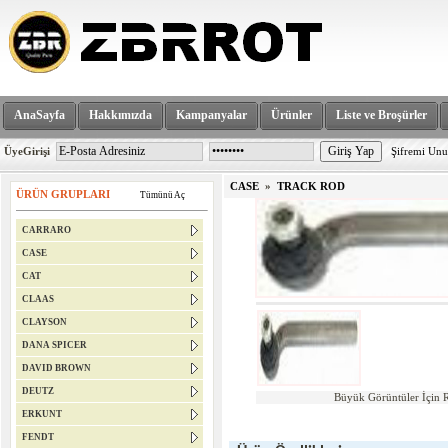
AnaSayfa
Hakkımızda
Kampanyalar
Ürünler
Liste ve Broşürler
ÜyeGirişi
Şifremi Un
CASE
»
TRACK ROD
ÜRÜN GRUPLARI
Tümünü Aç
CARRARO
CASE
CAT
CLAAS
CLAYSON
DANA SPICER
DAVID BROWN
DEUTZ
Büyük Görüntüler İçin R
ERKUNT
FENDT