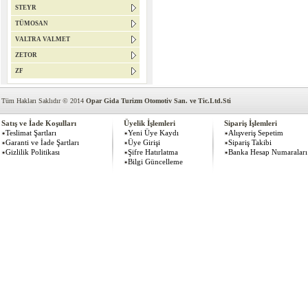
STEYR
TÜMOSAN
VALTRA VALMET
ZETOR
ZF
Tüm Hakları Saklıdır © 2014
Opar Gida Turizm Otomotiv San. ve Tic.Ltd.Sti
Satış ve İade Koşulları
Üyelik İşlemleri
Sipariş İşlemleri
Teslimat Şartları
Yeni Üye Kaydı
Alışveriş Sepetim
Garanti ve İade Şartları
Üye Girişi
Sipariş Takibi
Gizlilik Politikası
Şifre Hatırlatma
Banka Hesap Numaraları
Bilgi Güncelleme