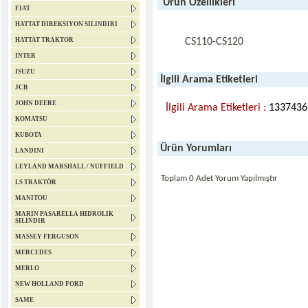
Ürün Özellikleri
FIAT
HATTAT DIREKSIYON SILINDIRI
HATTAT TRAKTOR
CS110-CS120
INTER
ISUZU
İlgili Arama Etiketleri
JCB
JOHN DEERE
İlgili Arama Etiketleri :
1337436
KOMATSU
KUBOTA
Ürün Yorumları
LANDINI
LEYLAND MARSHALL / NUFFIELD
Toplam 0 Adet Yorum Yapılmıştır
LS TRAKTÖR
MANITOU
MARIN PASARELLA HIDROLIK
SILINDIR
MASSEY FERGUSON
MERCEDES
MERLO
NEW HOLLAND FORD
SAME