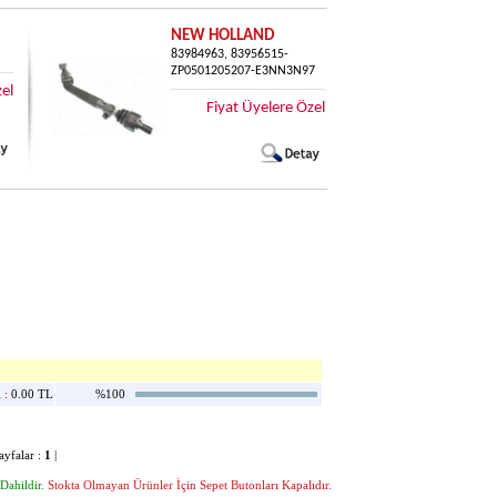
NEW HOLLAND
83984963, 83956515-
ZP0501205207-E3NN3N97
zel
Fiyat Üyelere Özel
 :
0.00 TL
%100
falar :
1
|
Dahildir.
Stokta Olmayan Ürünler İçin Sepet Butonları Kapalıdır.