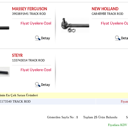
MASSEY FERGUSON
NEW HOLLAND
3903691M1 TRACK ROD
CAR48988 TRACK ROD
Fiyat Üyelere Özel
Fiyat Üyelere Ö
STEYR
133743014 TRACK ROD
Fiyat Üyelere Özel
in En Çok Satan Ürünleri
E173540 TRACK ROD
Fiyatı
Gösterilen Sayfa No :
1
Toplam
25
Ürün Bulundu Say
Fiyatlara KDV 