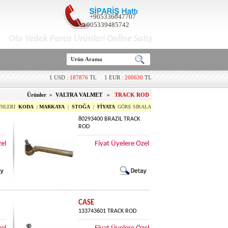
+905336047707
+905339485742
Oto Yedek Parça Ürünleri Online Satış
1 USD :
187876
TL 1 EUR :
200630
TL
Ürünler
»
VALTRA VALMET
»
TRACK ROD
ÜNLERİ
KODA
|
MARKAYA
|
STOĞA
|
FİYATA
GÖRE SIRALA
80293400 BRAZIL TRACK
ROD
zel
Fiyat Üyelere Özel
CASE
133743601 TRACK ROD