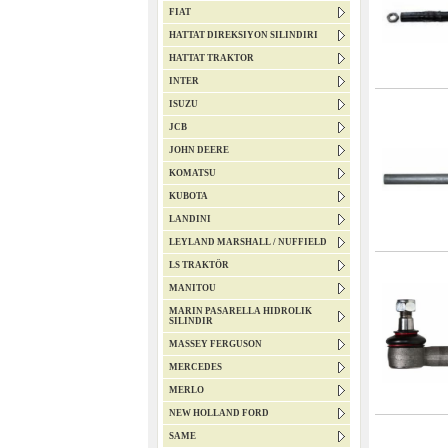
FIAT
HATTAT DIREKSIYON SILINDIRI
HATTAT TRAKTOR
INTER
ISUZU
JCB
JOHN DEERE
KOMATSU
KUBOTA
LANDINI
LEYLAND MARSHALL / NUFFIELD
LS TRAKTÖR
MANITOU
MARIN PASARELLA HIDROLIK
SILINDIR
MASSEY FERGUSON
MERCEDES
MERLO
NEW HOLLAND FORD
SAME