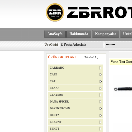
AnaSayfa
Hakkımızda
Kampanyalar
Ürünl
ÜyeGirişi
ÜRÜN GRUPLARI
Tümünü Aç
Vitrin Tipi Göst
CARRARO
CASE
CAT
CLAAS
CLAYSON
DANA SPICER
DAVID BROWN
DEUTZ
ERKUNT
FENDT