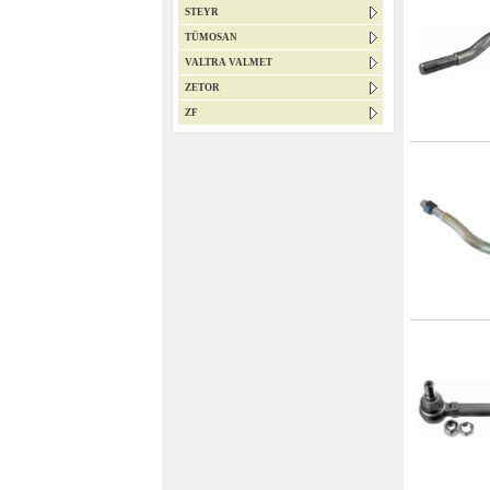
STEYR
TÜMOSAN
VALTRA VALMET
ZETOR
ZF