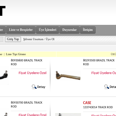
er
Liste ve Broşürler
Üye İşlemleri
Duyurular
İletişim
Şifremi Unuttum
/
Üye Ol
er
|
Liste Tipi Göster
ÜR
80930600 BRAZIL TRACK
80293500 BRAZIL TRACK
ROD
ROD
Fiyat Üyelere Özel
Fiyat Üyelere Ö
80930700 BRAZIL TRACK
CASE
ROD
133743014 TRACK ROD
Fiyat Üyelere Özel