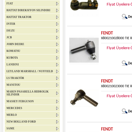
FIAT
Fiyat Üyelere 
HATTAT DIREKSIYON SILINDIRI
HATTAT TRAKTOR
INTER
ISUZU
FENDT
JCB
X800210028000 TIE 
JOHN DEERE
Fiyat Üyelere 
KOMATSU
KUBOTA
LANDINI
LEYLAND MARSHALL / NUFFIELD
LS TRAKTÖR
FENDT
MANITOU
X800210023000 TIE 
MARIN PASARELLA HIDROLIK
SILINDIR
Fiyat Üyelere 
MASSEY FERGUSON
MERCEDES
MERLO
NEW HOLLAND FORD
SAME
FENDT