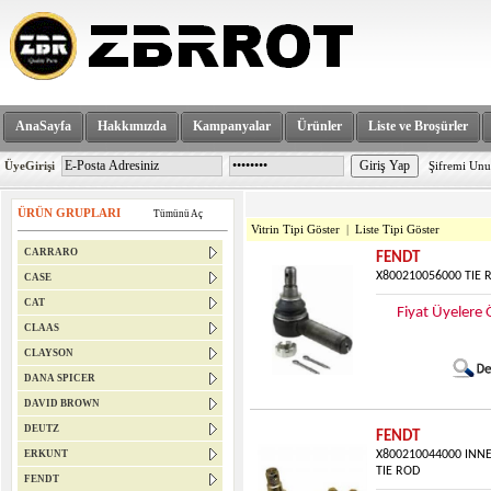
AnaSayfa
Hakkımızda
Kampanyalar
Ürünler
Liste ve Broşürler
ÜyeGirişi
Şifremi Un
ÜRÜN GRUPLARI
Tümünü Aç
Vitrin Tipi Göster
|
Liste Tipi Göster
CARRARO
FENDT
X800210056000 TIE 
CASE
CAT
Fiyat Üyelere 
CLAAS
CLAYSON
DANA SPICER
DAVID BROWN
DEUTZ
FENDT
ERKUNT
X800210044000 INN
TIE ROD
FENDT