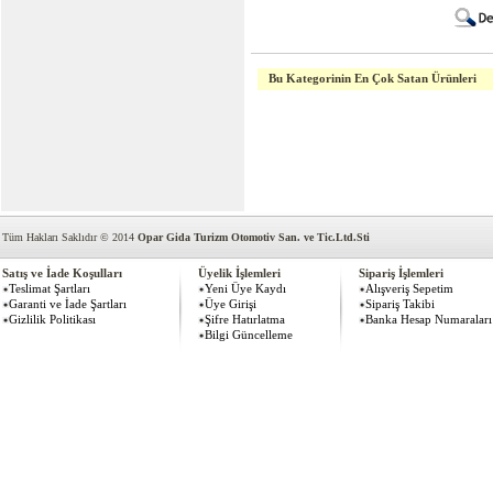
Bu Kategorinin En Çok Satan Ürünleri
Tüm Hakları Saklıdır © 2014
Opar Gida Turizm Otomotiv San. ve Tic.Ltd.Sti
Satış ve İade Koşulları
Üyelik İşlemleri
Sipariş İşlemleri
Teslimat Şartları
Yeni Üye Kaydı
Alışveriş Sepetim
Garanti ve İade Şartları
Üye Girişi
Sipariş Takibi
Gizlilik Politikası
Şifre Hatırlatma
Banka Hesap Numaraları
Bilgi Güncelleme