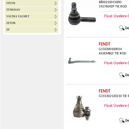
X800210015000-
STEYR
1927609ZP TIE ROD
TÜMOSAN
Fiyat Üyelere 
VALTRA VALMET
ZETOR
ZF
FENDT
G510300100014
ASSEMBLY TIE ROD
Fiyat Üyelere 
FENDT
G155302120210 TIE
Fiyat Üyelere 