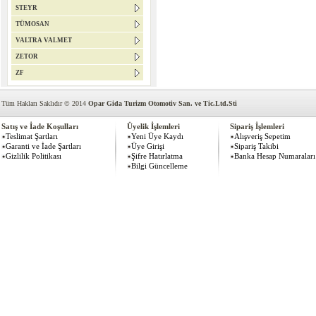
STEYR
TÜMOSAN
VALTRA VALMET
ZETOR
ZF
Tüm Hakları Saklıdır © 2014
Opar Gida Turizm Otomotiv San. ve Tic.Ltd.Sti
Satış ve İade Koşulları
Üyelik İşlemleri
Sipariş İşlemleri
Teslimat Şartları
Yeni Üye Kaydı
Alışveriş Sepetim
Garanti ve İade Şartları
Üye Girişi
Sipariş Takibi
Gizlilik Politikası
Şifre Hatırlatma
Banka Hesap Numaraları
Bilgi Güncelleme