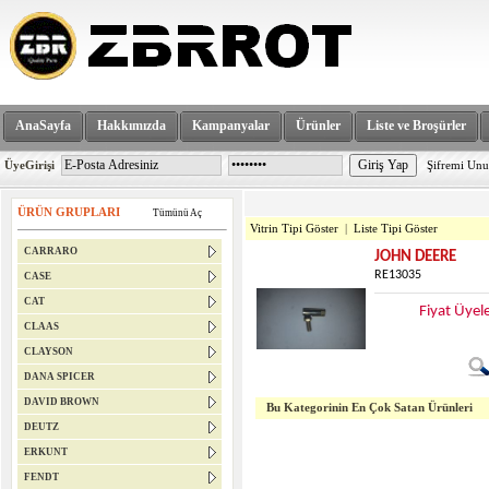
AnaSayfa
Hakkımızda
Kampanyalar
Ürünler
Liste ve Broşürler
ÜyeGirişi
Şifremi Un
ÜRÜN GRUPLARI
Tümünü Aç
Vitrin Tipi Göster
|
Liste Tipi Göster
CARRARO
JOHN DEERE
RE13035
CASE
CAT
Fiyat Üyel
CLAAS
CLAYSON
DANA SPICER
DAVID BROWN
Bu Kategorinin En Çok Satan Ürünleri
DEUTZ
ERKUNT
FENDT